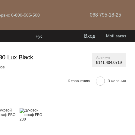
068 795-18-25
ервис 0-800-505-500
Вход
Мой заказ
Рус
0 Lux Black
Артикул
8141.404.0719
вов
К сравнению
В желания