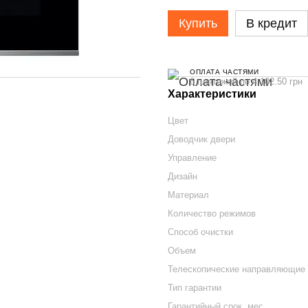
Купить
В кредит
ОПЛАТА ЧАСТЯМИ
6 платежей по 4 102.50 грн
Характеристики
Цвет
Доводчик двери
Управление
Дизайн
Материал
Количество режимов
Способ очистки
Объем
Телескопические направляющие
Тип гарантии
Гарантийный срок, мес.