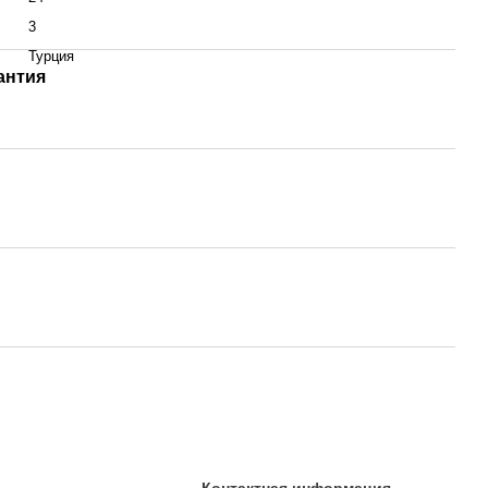
3
Турция
антия