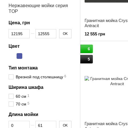
Нержавеющие мойки серия
TOP
Гранитная мойка Crys
Цена, грн
Antracit
От Цена, грн
До Цена, грн
12 555 грн
OK
Цвет
6
5
Тип монтажа
6
Врезной под столешницу
Ширина шкафа
1
60 см
5
70 см
Длина мойки
От Длина мойки
До Длина мойки
Гранитная мойка Crys
OK