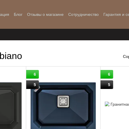
мация
Блог
Отзывы о магазине
Сотрудничество
Гарантия и с
biano
Со
6
6
5
5