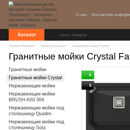
Перейти к основному контенту
О нас
Контактная инфор
Уценка
Каталог
Техника Фабиано
Мойки кухонные
Гранитные мойки Crystal
Гранитные мойки Crystal Fa
Гранитные мойки
6
Гранитные мойки Crystal
5
Нержавеющие мойки
Нержавеющие мойки
BRUSH AISI 304
Нержавеющие мойки под
столешницу Quadro
Нержавеющие мойки под
столешницу Sola