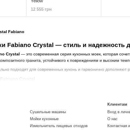
Yellow
12 555 грн
и Fabiano Crystal — стиль и надежность 
o Crystal
— это современная серия кухонных моек, которая сочета
композитного гранита, устойчивого к повреждениям и высоким тем
еально подходят для современных кухонь и гармонично дополняют
abiano Crystal
 Crystal обладают рядом преимуществ:
 к царапинам и ударам;
Клиентам
говечность;
Сушильные машины
Вход в личн
приятных запахов;
Мойки кухонные
О нас
 цветовых решений;
Измельчитель пищевых отходов
Контактная 