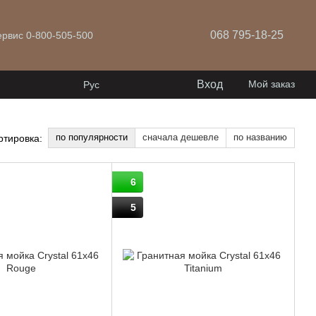
068 795-18-25
ервис 0-800-505-500
Вход
Мой заказ
Рус
по популярности
сначала дешевле
по названию
ртировка:
6
5