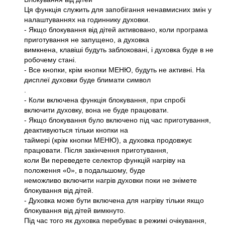
Ця функція служить для запобігання ненавмисних змін у
налаштуваннях на годиннику духовки.
- Якщо блокування від дітей активовано, коли програма
приготування не запущено, а духовка
вимкнена, клавіші будуть заблоковані, і духовка буде в не
робочему стані.
- Все кнопки, крім кнопки МЕНЮ, будуть не активні. На
дисплеї духовки буде блимати символ
.
- Коли включена функція блокування, при спробі
включити духовку, вона не буде працювати.
- Якщо блокування було включено під час приготування,
деактивуються тільки кнопки на
таймері (крім кнопки МЕНЮ), а духовка продовжує
працювати. Після закінчення приготування,
коли Ви переведете селектор функцій нагріву на
положення «0», в подальшому, буде
неможливо включити нагрів духовки поки не знімете
блокування від дітей.
- Духовка може бути включена для нагріву тільки якщо
блокування від дітей вимкнуто.
Під час того як духовка перебуває в режимі очікування,