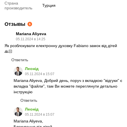
Страна
Турция
производитель
Отзывы
6
Mariana Aliyeva
05.11.2024 в 14:25
Як розблокувати електронну духовку Fabiano замок від дітей
🙏🏻
Ответить
Леонід
05.11.2024 в 15:07
Mariana Aliyeva, Добрий день, поруч з вкладкою "відгуки" є
вкладка "файли", там Ви можете переглянути детально
інструкцію
Ответить
Леонід
05.11.2024 в 15:07
Mariana Aliyeva,
Блокування від дітей