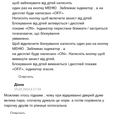
щоб заблокувати від дітей натисніть
один раз на кнопку МЕНЮ . Заблимає індикатор , а на
дисплеї буде написано «OFF».
Натисніть кнопку щоб включити захист від дітей.
Блокування від дітей активується і дисплей
покаже «ON». Iндикатор перестане блимати / загориться
позначаючи, що блокування
увімкнено.
Щоб відключити блокування натисніть один раз на кнопку
МЕНЮ . Заблимає індикатор , а
на дисплеї буде написано «ON». Натисніть кнопку щоб
вимкнути захист від дітей.
Блокування від дітей вимкнеться і дисплей покаже
«OFF», індикатор згасне.
Ответить
Діана
15.02.2024 в 17:24
Можливо хтось підкаже...чому при відкриванні дверей дуже
велика пара, спочатку думала це норм. а потім порівняла у
парочку друзів то різниця колосальна
Ответить