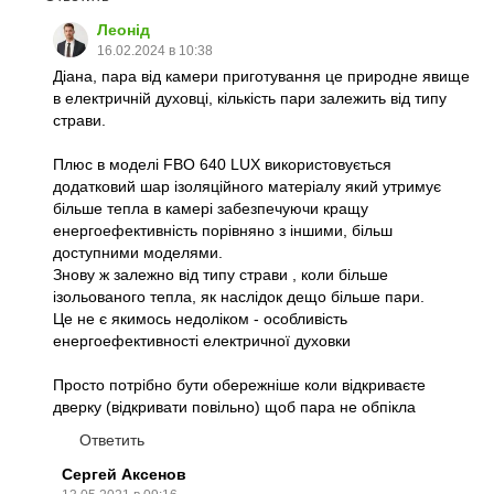
Леонід
16.02.2024 в 10:38
Діана, пара від камери приготування це природне явище
в електричній духовці, кількість пари залежить від типу
страви.
Плюс в моделі FBO 640 LUX використовується
додатковий шар ізоляційного матеріалу який утримує
більше тепла в камері забезпечуючи кращу
енергоефективність порівняно з іншими, більш
доступними моделями.
Знову ж залежно від типу страви , коли більше
ізольованого тепла, як наслідок дещо більше пари.
Це не є якимось недоліком - особливість
енергоефективності електричної духовки
Просто потрібно бути обережніше коли відкриваєте
дверку (відкривати повільно) щоб пара не обпікла
Ответить
Сергей Аксенов