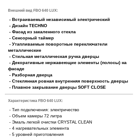
Внешний вид FBO 640 LUX:
- Встраиваемый независимый электрический
- Дизайн TECHNO
- Фасад из закаленного стекла
- Сенсорный таймер
- Утапливаемые поворотные переключатели
металлические
- Стильная металлическая ручка дверцы
- Декоративные нержавеющие элементы (полосы) на
фасаде
- Разборная дверца
- Стеклянная ровная внутренняя поверхность дверцы
- Плавное закрывание дверцы SOFT CLOSE
Характеристика FBO 640 LUX:
- Тип подключения: электричество
- Объем камеры 72 литра
- Эмаль легкой очистки CRYSTAL CLEAN
- 4 нагревательных элемента
- 5 уровней приготовления