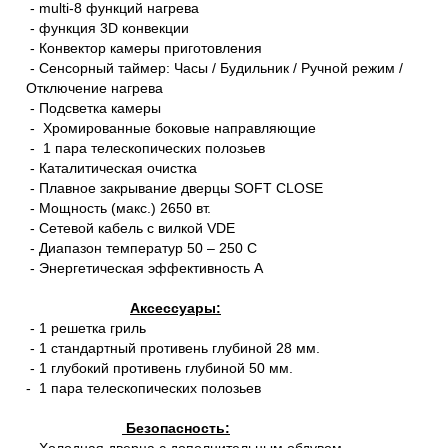
- multi-8 функций нагрева
- функция 3D конвекции
- Конвектор камеры приготовления
- Сенсорный таймер: Часы / Будильник / Ручной режим /
Отключение нагрева
- Подсветка камеры
- Хромированные боковые направляющие
- 1 пара телескопических полозьев
- Каталитическая очистка
- Плавное закрывание дверцы SOFT CLOSE
- Мощность (макс.) 2650 вт.
- Сетевой кабель с вилкой VDE
- Диапазон температур 50 – 250 С
- Энергетическая эффективность А
Аксессуары:
- 1 решетка гриль
- 1 стандартный противень глубиной 28 мм.
- 1 глубокий противень глубиной 50 мм.
- 1 пара телескопических полозьев
Безопасность:
- Холодная дверца с дополнительным обдувом