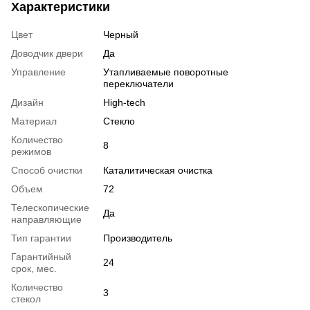
Характеристики
Цвет
Черный
Доводчик двери
Да
Управление
Утапливаемые поворотные
переключатели
Дизайн
High-tech
Материал
Стекло
Количество
8
режимов
Способ очистки
Каталитическая очистка
Объем
72
Телескопические
Да
направляющие
Тип гарантии
Производитель
Гарантийный
24
срок, мес.
Количество
3
стекол