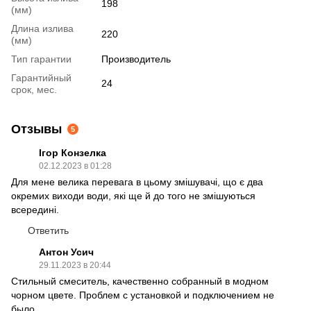
198
(мм)
Длина излива
220
(мм)
Тип гарантии
Производитель
Гарантийный
24
срок, мес.
Отзывы
5
Ігор Конзелка
02.12.2023 в 01:28
Для мене велика перевага в цьому змішувачі, що є два
окремих виходи води, які ще й до того не змішуються
всередині.
Ответить
Антон Усич
29.11.2023 в 20:44
Стильный смеситель, качественно собранный в модном
чорном цвете. Проблем с установкой и подключением не
было.