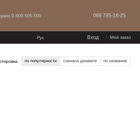
068 795-18-25
ервис 0-800-505-500
Вход
Мой заказ
Рус
по популярности
сначала дешевле
по названию
ртировка: