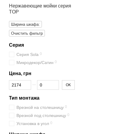
Нержавеющие мойки серия
TOP
Ширина шкафа:
Очистить фильтр
Серия
0
Серия Sola
0
Микродекор/Сатин
Цена, грн
От Цена, грн
До Цена, грн
OK
Тип монтажа
0
Врезной на столешницу
0
Врезной под столешницу
0
Установка в угол