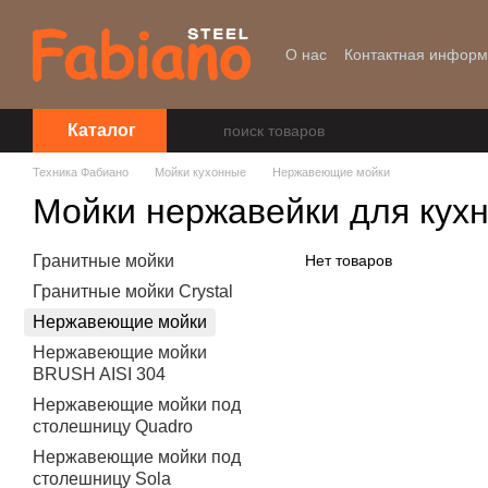
Перейти к основному контенту
О нас
Контактная инфор
Уценка
Каталог
Техника Фабиано
Мойки кухонные
Нержавеющие мойки
Мойки нержавейки для кухн
Гранитные мойки
Нет товаров
Гранитные мойки Crystal
Нержавеющие мойки
Нержавеющие мойки
BRUSH AISI 304
Нержавеющие мойки под
столешницу Quadro
Нержавеющие мойки под
столешницу Sola