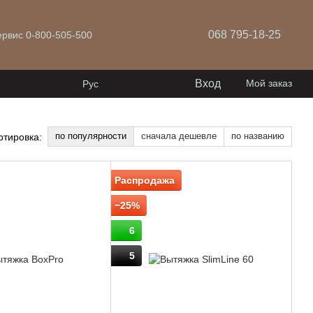
068 795-18-25
ервис 0-800-505-500
Вход
Мой заказ
Рус
по популярности
сначала дешевле
по названию
ртировка:
Распродажа
−25%
6
5