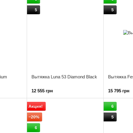
5
5
nium
Вытяжка Luna 53 Diamond Black
Вытяжка Fes
12 555 грн
15 795 грн
Акция!
6
−20%
5
6