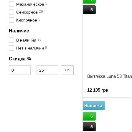
5
Механическое
5
29
Сенсорное
5
Кнопочное
Наличие
30
В наличии
9
Нет в наличии
Скидка %
От Скидка %
До Скидка %
OK
Вытяжка Luna 53 Tita
12 105 грн
Новинка
6
5