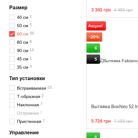
Размер
3 341 грн
4 455 грн
2
40 см
5
50 см
Акция!
39
60 см
−20%
9
80 см
6
14
90 см
1
45 см
5
3
35 см
Тип установки
23
Встраиваемая
2
Т-образная
7
Наклонная
Вытяжка BoxNeo 52 I
0
Островная
5 724 грн
7 155 грн
7
Пристенная
Управление
6