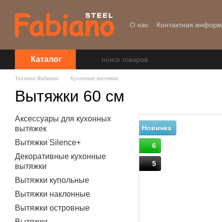
Перейти к основному контенту
О нас
Контактная инфор
Уценка
Каталог
Техника Фабиано
Кухонные вытяжки
Вытяжки 60 см
Аксессуары для кухонных
Новинка
вытяжек
Вытяжки Silence+
6
Декоративные кухонные
5
вытяжки
Вытяжки купольные
Вытяжки наклонные
Вытяжки островные
Вытяжки