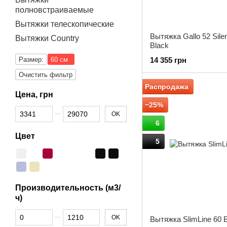
полновстраиваемые
Вытяжки телескопические
Вытяжка Gallo 52 Sile
Вытяжки Country
Black
Размер:
60 см
14 355 грн
Очистить фильтр
Распродажа
Цена, грн
−25%
От Цена, грн
До Цена, грн
OK
6
Цвет
5
Производительность (м3/
ч)
От Производительность (м3/ч)
До Производительность (м3/ч)
OK
Вытяжка SlimLine 60 