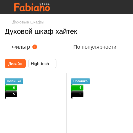
Духовые шкафы
Духовой шкаф хайтек
Фильтр
По популярности
1
Дизайн
High-tech
Новинка
Новинка
6
6
5
5