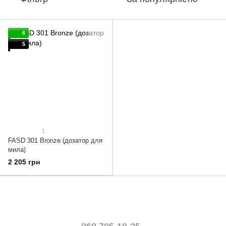
6
5
1
FASD 301 Bronze (дозатор для
мила)
2 205 грн