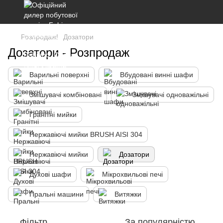
Розпродаж!
Дозатори
Дозатори - Розпродаж
Варильні поверхні
Вбудовані винні шафи
Змішувачі комбіновані
Змішувачі одноважільні
Гранітні мийки
Нержавіючі мийки BRUSH AISI 304
Нержавіючі мийки
Дозатори
Духові шафи
Мікрохвильові печі
Пральні машини
Витяжки
Фільтр
За популярністю