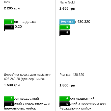
Inox
Nano Gold
2 205 грн
2 655 грн
6
Новинка
5
6
5
Дерев'яна дошка для нарізання
Рол мат 430.320
426.240.20 (для серії мийок
TOP)
1 530 грн
1 800 грн
6
6
5
5