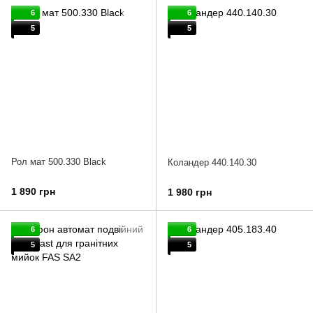
6
6
5
5
Рол мат 500.330 Black
Коландер 440.140.30
1 890 грн
1 980 грн
6
6
5
5