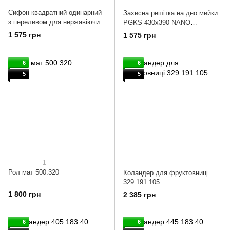
Сифон квадратний одинарний
Захисна решітка на дно мийки
з переливом для нержавіючих
PGKS 430x390 NANO
мийок Nano Graphite
GRAPHITE
1 575 грн
1 575 грн
6
6
5
5
1
Рол мат 500.320
Коландер для фруктовниці
329.191.105
1 800 грн
2 385 грн
6
6