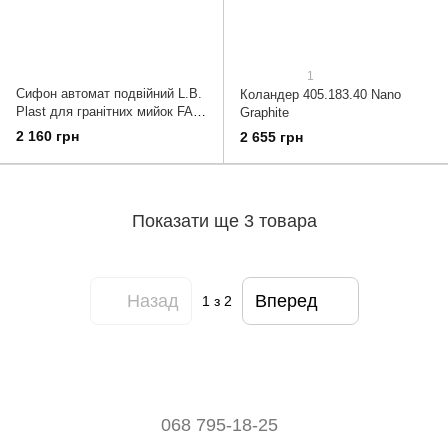
1
Сифон автомат подвійний L.B.
Коландер 405.183.40 Nano
Plast для гранітних мийок FAS
Graphite
SA2
2 160 грн
2 655 грн
Показати ще 3 товара
Назад
Вперед
1
з 2
068 795-18-25