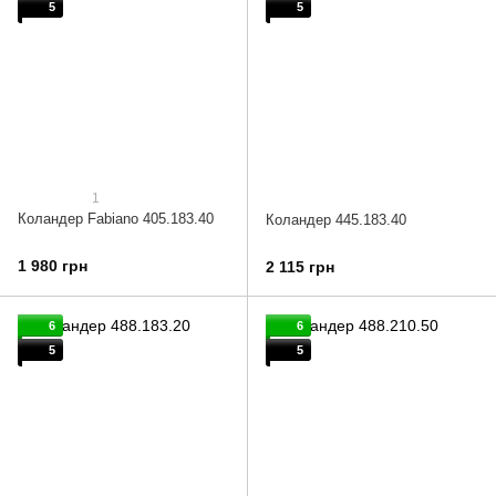
5
5
1
Коландер Fabiano 405.183.40
Коландер 445.183.40
1 980 грн
2 115 грн
6
6
5
5