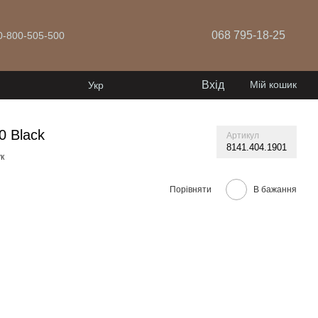
068 795-18-25
 0-800-505-500
Вхід
Мій кошик
Укр
 Black
Артикул
8141.404.1901
к
Порівняти
В бажання