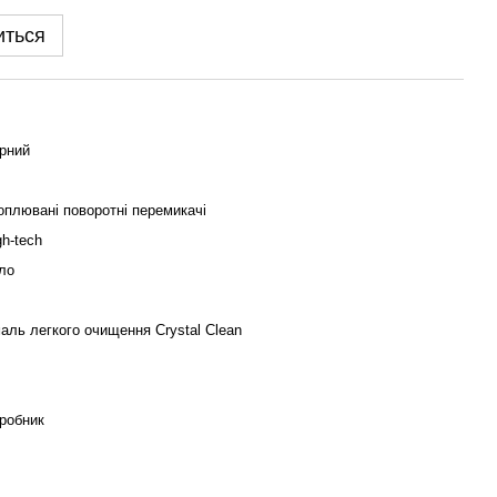
иться
рний
оплювані поворотні перемикачі
gh-tech
ло
аль легкого очищення Crystal Clean
робник