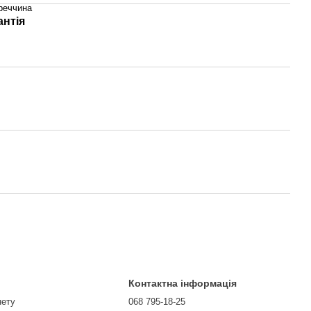
реччина
антія
Контактна інформація
нету
068 795-18-25