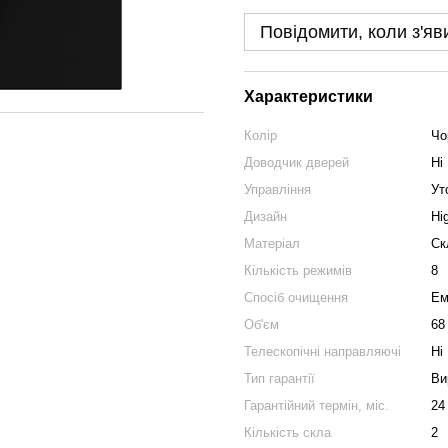
Повідомити, коли з'яв
Характеристики
Колір
Чо
Доводчик дверей
Ні
Управління
Ут
Дизайн
Hi
Матеріал
Ск
Кількість режимів
8
Спосіб очищення
Ем
Об'єм
68
Телескопічні направляючі
Ні
Тип гарантії
Ви
Гарантійний термін, міс.
24
Кількість скла
2