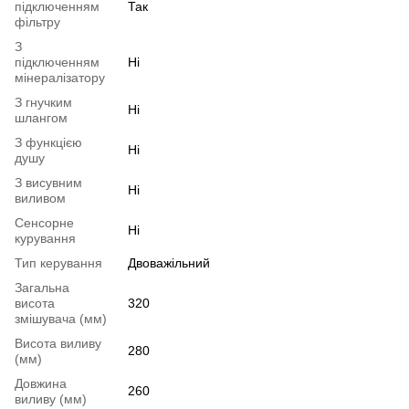
підключенням
Так
фільтру
З
підключенням
Ні
мінералізатору
З гнучким
Ні
шлангом
З функцією
Ні
душу
З висувним
Ні
виливом
Сенсорне
Ні
курування
Тип керування
Двоважільний
Загальна
висота
320
змішувача (мм)
Висота виливу
280
(мм)
Довжина
260
виливу (мм)