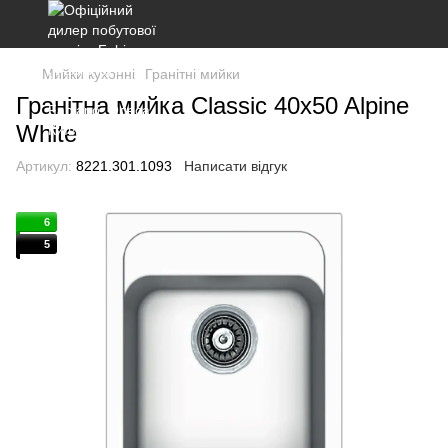
Мийки кухонні
Гранітні мийки
Гранітна мийка Classic 40x50 Alpine
White
Артикул:
8221.301.1093
Написати відгук
6
5