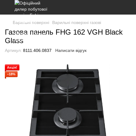
Варильні поверхні
Варильні поверхні газові
Газова панель FHG 162 VGH Black
Glass
Артикул:
8111.406.0837
Написати відгук
Акція!
−18%