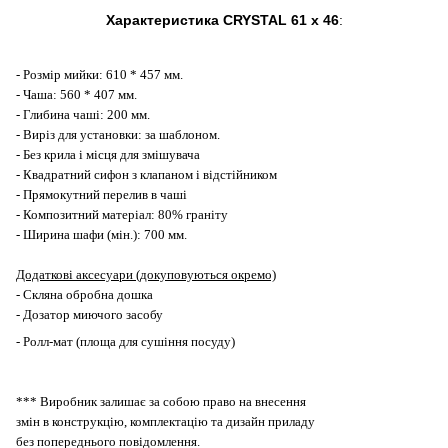
Характеристика CRYSTAL 61 x 46
:
- Розмір мийки:
610
* 4
57
мм.
- Чаша:
560
*
407
мм.
- Глибина чаші: 200 мм.
- Виріз для установки: за шаблоном.
- Без крила і місця для змішувача
-
Квадратний с
ифон з клапаном і відстійником
-
Прямокутний п
ерелив в чаші
- Композитний матеріал: 80% граніту
- Ширина шафи (
мін
.):
700
мм.
Додаткові аксесуари (докуп
овуються
окремо)
-
С
кляна обробна дошка
- Дозатор миючого засобу
- Ролл-мат (площа для сушіння посуду)
*** Виробник залишає за собою право на внесення
змін в конструкцію, комплектацію та дизайн приладу
без попереднього повідомлення.