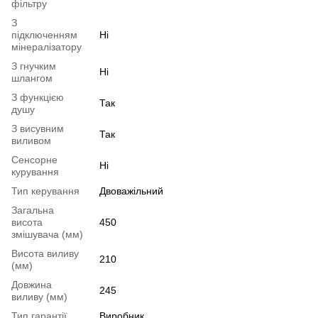
фільтру
З
підключенням
Ні
мінералізатору
З гнучким
Ні
шлангом
З функцією
Так
душу
З висувним
Так
виливом
Сенсорне
Ні
курування
Тип керування
Двоважільний
Загальна
висота
450
змішувача (мм)
Висота виливу
210
(мм)
Довжина
245
виливу (мм)
Тип гарантії
Виробник