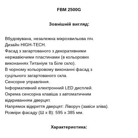
FBM 2500G
Зовнішній вигляд:
Вбудовувана, незалежна мікрохвильова піч.
Дизайн HIGH-TECH.
Фасад з загартованого з декоративними
нержавіючими пластинами (в кольорових
виконаннях Титаніум та Біле скло).
В чорному кольоровому виконанні фасад з
суцільного загартованого скла.
Сенсорне управління.
Інформативний електронний LED дисплей.
Окрема сенсорна клавіша з автоматичним
відкриванням дверцят.
Напрямок відкриття дверцят: Ліворуч (завіси зліва).
Розміри фасаду (Ш х В): 595 х 385 мм.
Характеристика: