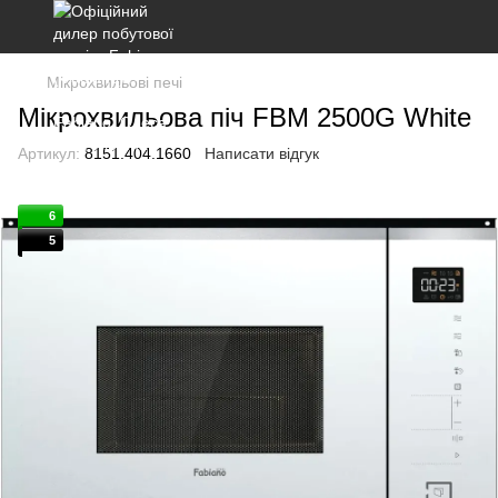
Мікрохвильові печі
Мікрохвильова піч FBM 2500G White
Артикул:
8151.404.1660
Написати відгук
6
5