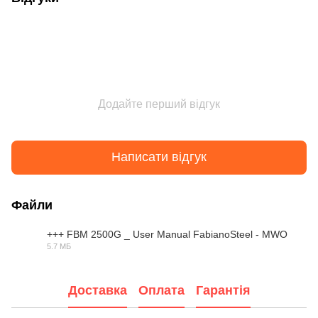
Додайте перший відгук
Написати відгук
Файли
+++ FBM 2500G _ User Manual FabianoSteel - MWO
5.7 МБ
PDF
Доставка
Оплата
Гарантія