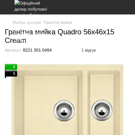
Мийки кухонні
Гранітні мийки
Гранітна мийка Quadro 56x46x15
Cream
Артикул:
8221.301.0484
1 відгук
6
5