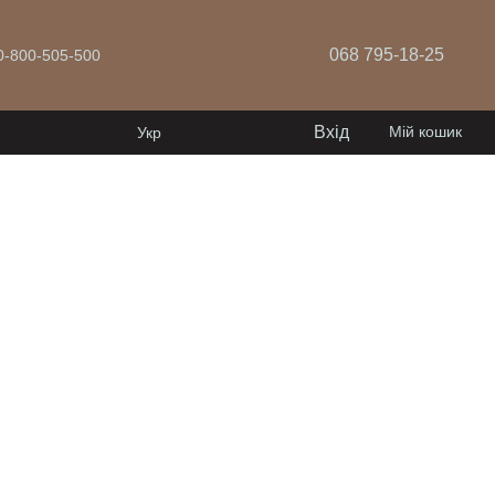
068 795-18-25
 0-800-505-500
Вхід
Мій кошик
Укр