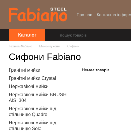
Перейти до основного контенту
Про нас
Контактна інформ
Уцінка
Каталог
Техніка Фабіано
Мийки кухонні
Сифони
Сифони Fabiano
Гранітні мийки
Немає товарів
Гранітні мийки Crystal
Нержавіючі мийки
Нержавіючі мийки BRUSH
AISI 304
Нержавіючі мийки під
стільницю Quadro
Нержавіючі мийки під
стільницю Sola