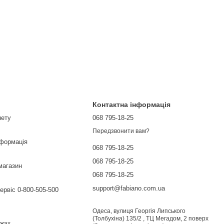
Контактна інформація
нету
068 795-18-25
Передзвонити вам?
нформація
068 795-18-25
068 795-18-25
магазин
068 795-18-25
support@fabiano.com.ua
сервіс 0-800-505-500
Одеса, вулиця Георгія Липського
(Толбухіна) 135/2 , ТЦ Мегадом, 2 поверх
ежах