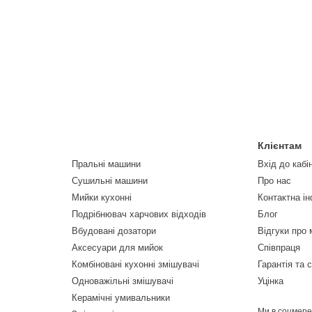
Клієнтам
Пральні машини
Вхід до кабі
Сушильні машини
Про нас
Мийки кухонні
Контактна і
Подрібнювач харчових відходів
Блог
Вбудовані дозатори
Відгуки про 
Аксесуари для мийок
Співпраця
Комбіновані кухонні змішувачі
Гарантія та 
Одноважільні змішувачі
Уцінка
Керамічні умивальники
Ми в соцмер