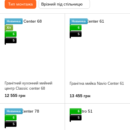
Тип монтажа
Врізний під стільницю
Новинка
Новинка
Хіт
6
6
5
5
Гранітний кухонний мийний
Гранітна мийка Navio Center 61
центр Classic center 68
12 555 грн
13 455 грн
Новинка
6
6
5
5