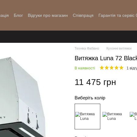
ація
Блог
Відгуки про магазин
Співпраця
Гарантія та сервіс
Техніка Фабіано
Кухонні витяжки
Витяжка Luna 72 Blac
В наявності
1 відг
11 475 грн
Виберіть колір