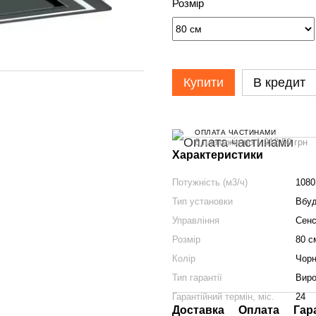
Розмір
Купити
В кредит
ОПЛАТА ЧАСТИНАМИ
6 платежів по 1 912.50 грн
Характеристики
Потужність (м3/ч)
1080
Тип установки
Вбу
Управління
Сенс
Розмір
80 с
Колір
Чорн
Тип гарантії
Виро
Гарантійний термін, міс.
24
Доставка
Оплата
Гар