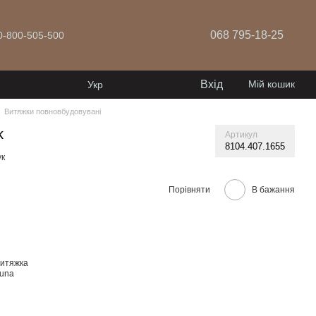
068 795-18-25
 0-800-505-500
Вхід
Мій кошик
Укр
Витяжки повновбудовувані
k
Артикул
8104.407.1655
ук
Порівняти
В бажання