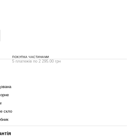
ПОКУПКА ЧАСТИНАМИ
5 платежів по 2 295.00 грн
дована
орне
м
е скло
бник
антія