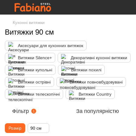
Кухонні витяжки
Витяжки 90 см
Аксесуари для кухонних витяжок
Витяжки Silence+
Декоративні кухонні витяжки
Витяжки купольні
Витяжки похилі
Витяжки острівні
Витяжки повновбудовувані
Витяжки телескопічні
Витяжки Country
Фільтр
За популярністю
1
Розмір
90 см