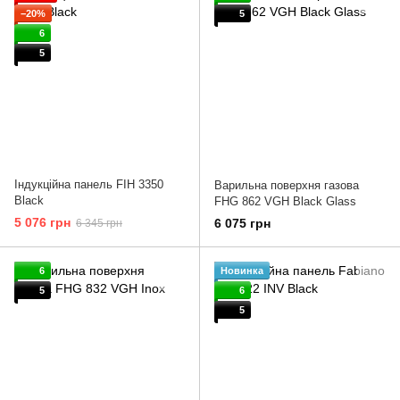
−20%
5
6
5
Індукційна панель FIH 3350
Варильна поверхня газова
Black
FHG 862 VGH Black Glass
5 076 грн
6 075 грн
6 345 грн
6
Новинка
5
6
5