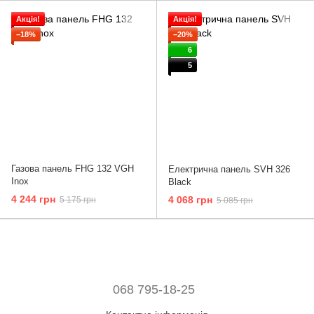
Акція!
Акція!
−18%
−20%
6
5
Газова панель FHG 132 VGH
Електрична панель SVH 326
Inox
Black
4 244 грн
4 068 грн
5 175 грн
5 085 грн
068 795-18-25