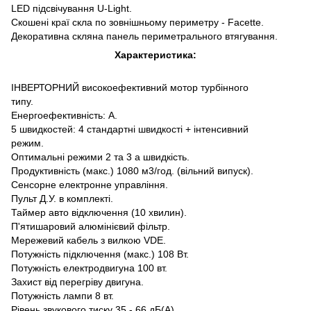
LED підсвічування U-Light.
Скошені краї скла по зовнішньому периметру - Facette.
Декоративна скляна панель периметрального втягування.
Характеристика:
ІНВЕРТОРНИЙ високоефективний мотор турбінного
типу.
Енергоефективність: А.
5 швидкостей: 4 стандартні швидкості + інтенсивний
режим.
Оптимальні режими 2 та 3 а швидкість.
Продуктивність (макс.) 1080 м3/год. (вільний випуск).
Сенсорне електронне управління.
Пульт Д.У. в комплекті.
Таймер авто відключення (10 хвилин).
П'ятишаровий алюмінієвий фільтр.
Мережевий кабель з вилкою VDE.
Потужність підключення (макс.) 108 Вт.
Потужність електродвигуна 100 вт.
Захист від перегріву двигуна.
Потужність лампи 8 вт.
Рівень звукового тиску 35 - 66 дБ(А).